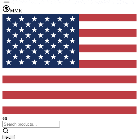
MMK
en