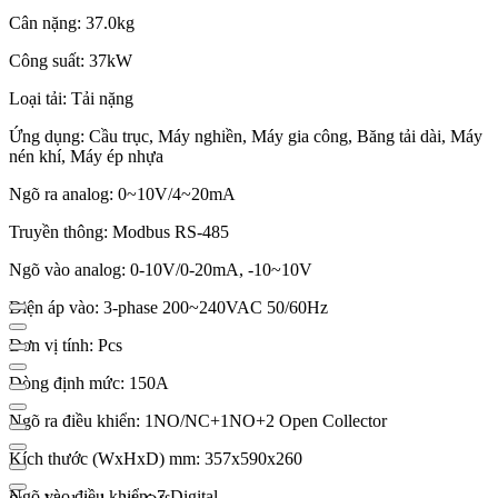
Cân nặng: 37.0kg
Công suất: 37kW
Loại tải: Tải nặng
Ứng dụng: Cầu trục, Máy nghiền, Máy gia công, Băng tải dài, Máy
nén khí, Máy ép nhựa
Ngõ ra analog: 0~10V/4~20mA
Truyền thông: Modbus RS-485
Ngõ vào analog: 0-10V/0-20mA, -10~10V
Điện áp vào: 3-phase 200~240VAC 50/60Hz
Đơn vị tính: Pcs
Dòng định mức: 150A
Ngõ ra điều khiển: 1NO/NC+1NO+2 Open Collector
Kích thước (WxHxD) mm: 357x590x260
Ngõ vào điều khiển: 7 Digital