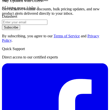
Stay Updated with Offers
Số lượng trong 1 hộp: 1
Get exclusive volume discounts, bulk pricing updates, and new
product alerts delivered directly to your inbox.
Datasheet
Subscribe
By subscribing, you agree to our
Terms of Service
and
Privacy
Policy
.
Quick Support
Direct access to our certified experts