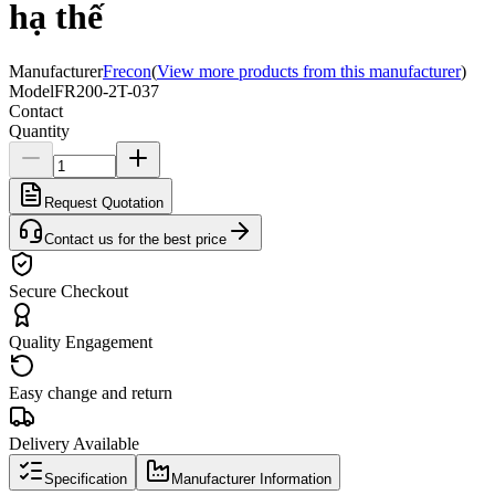
hạ thế
Manufacturer
Frecon
(
View more products from this manufacturer
)
Model
FR200-2T-037
Contact
Quantity
Request Quotation
Contact us for the best price
Secure Checkout
Quality Engagement
Easy change and return
Delivery Available
Specification
Manufacturer Information