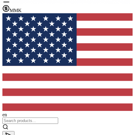
MMK
en