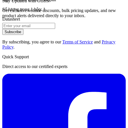
Stay Updated with Offers
Số lượng trong 1 hộp: 1
Get exclusive volume discounts, bulk pricing updates, and new
product alerts delivered directly to your inbox.
Datasheet
Subscribe
By subscribing, you agree to our
Terms of Service
and
Privacy
Policy
.
Quick Support
Direct access to our certified experts