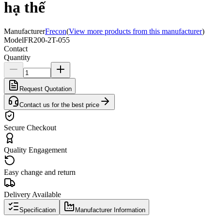
hạ thế
Manufacturer
Frecon
(
View more products from this manufacturer
)
Model
FR200-2T-055
Contact
Quantity
Request Quotation
Contact us for the best price
Secure Checkout
Quality Engagement
Easy change and return
Delivery Available
Specification
Manufacturer Information