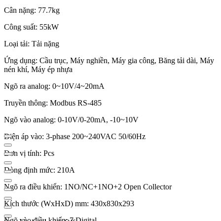
Cân nặng: 77.7kg
Công suất: 55kW
Loại tải: Tải nặng
Ứng dụng: Cầu trục, Máy nghiền, Máy gia công, Băng tải dài, Máy
nén khí, Máy ép nhựa
Ngõ ra analog: 0~10V/4~20mA
Truyền thông: Modbus RS-485
Ngõ vào analog: 0-10V/0-20mA, -10~10V
Điện áp vào: 3-phase 200~240VAC 50/60Hz
Đơn vị tính: Pcs
Dòng định mức: 210A
Ngõ ra điều khiển: 1NO/NC+1NO+2 Open Collector
Kích thước (WxHxD) mm: 430x830x293
Ngõ vào điều khiển: 7 Digital