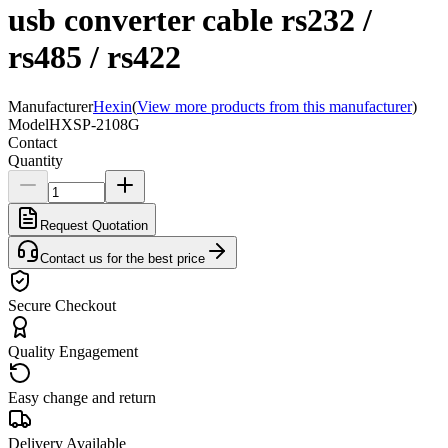
usb converter cable rs232 /
rs485 / rs422
Manufacturer
Hexin
(
View more products from this manufacturer
)
Model
HXSP-2108G
Contact
Quantity
Request Quotation
Contact us for the best price
Secure Checkout
Quality Engagement
Easy change and return
Delivery Available