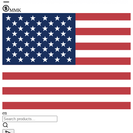
MMK
en