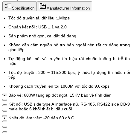
Specification
Manufacturer Information
Tốc độ truyền tải dữ liệu :1Mbps
Chuẩn kết nối : USB 1.1 và 2.0
Sản phẩm nhỏ gọn, cài đặt dễ dàng
Không cần cắm nguồn hỗ trợ bên ngoài nên rất cơ động trong
giao tiếp
Tự động kết nối và truyền tín hiệu rất chuẩn không bị trễ tín
hiệu
Tốc độ truyền: 300 ~ 115.200 bps, ý thức tự động tín hiệu nối
tiếp
Khoảng cách truyền lên tới 1800M với tốc độ 9.6kbps
Bảo vệ: 600W tăng áp đột ngột, 15KV bảo vệ tĩnh điện
Kết nối: USB side type A interface nữ, RS-485, RS422 side DB-9
male hoặc 6 khối thiết bị đầu cuối
Nhiệt độ làm việc: -20 đến 60 độ C