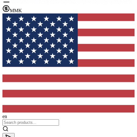
MMK
en