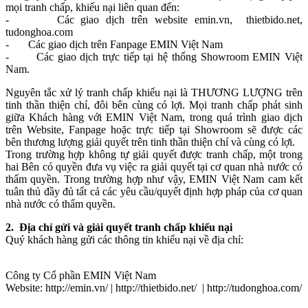
mọi tranh chấp, khiếu nại liên quan đến:
- Các giao dịch trên website
emin.vn
,
thietbido
.n
et,
tudonghoa.com
- Các giao dịch trên
Fanpage
EMIN Việt Nam
- Các giao dịch
trực tiếp tại hệ thống Showroom
EMIN Việt
Nam.
Nguyên tắc xử lý tranh chấp khiếu nại là THƯƠNG LƯỢNG trên
tinh thần thiện chí, đôi bên cùng có lợi.
Mọi tranh chấp phát sinh
giữa Khách hàng với EMIN Việt Nam, trong quá trình giao dịch
trên Website, Fanpage hoặc trực tiếp tại Showroom sẽ được các
bên thương lượng giải quyết trên tinh thần thiện chí và cùng có lợi.
Trong trường hợp không tự giải quyết được tranh chấp, một trong
hai Bên có quyền đưa vụ việc ra giải quyết tại cơ quan nhà nước có
thẩm quyền. Trong trường hợp như vậy, EMIN Việt Nam
cam kết
tuân thủ đầy đủ tất cả các yêu cầu/quyết định hợp pháp của cơ quan
nhà nước có thẩm quyền
.
2. Địa chỉ gửi và giải quyết tranh chấp khiếu nại
Quý khách hàng gửi các thông tin khiếu nại về địa chỉ:
Công ty Cổ phần EMIN Việt Nam
Website: http://emin.vn/ | http://thietbido.net/
| http://tudonghoa.com/