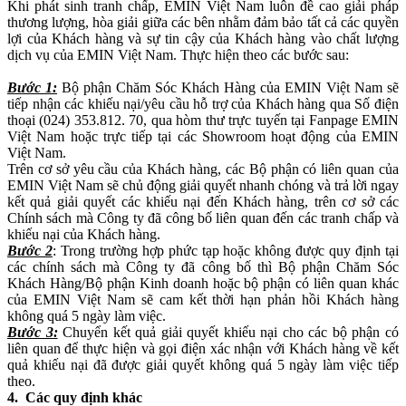
Khi phát sinh tranh chấp, EMIN Việt Nam luôn đề cao giải pháp
thương lượng, hòa giải giữa các bên nhằm đảm bảo tất cả các quyền
lợi của Khách hàng và sự tin cậy của Khách hàng vào chất lượng
dịch vụ của EMIN Việt Nam. Thực hiện theo các bước sau:
Bước 1:
Bộ phận Chăm Sóc Khách Hàng của EMIN Việt Nam sẽ
tiếp nhận các khiếu nại/yêu cầu hỗ trợ của Khách hàng qua Số điện
thoại (024) 353.812. 70, qua hòm thư trực tuyến tại Fanpage EMIN
Việt Nam hoặc trực tiếp tại các Showroom hoạt động của EMIN
Việt Nam.
Trên cơ sở yêu cầu của Khách hàng, các Bộ phận có liên quan của
EMIN Việt Nam sẽ chủ động giải quyết nhanh chóng và trả lời ngay
kết quả giải quyết các khiếu nại đến Khách hàng, trên cơ sở các
Chính sách mà Công ty đã công bố liên quan đến các tranh chấp và
khiếu nại của Khách hàng.
Bước 2
: Trong trường hợp phức tạp hoặc không được quy định tại
các chính sách mà Công ty đã công bố thì Bộ phận Chăm Sóc
Khách Hàng/Bộ phận Kinh doanh hoặc bộ phận có liên quan khác
của EMIN Việt Nam sẽ cam kết thời hạn phản hồi Khách hàng
không quá 5 ngày làm việc.
Bước 3:
Chuyển kết quả giải quyết khiếu nại cho các bộ phận có
liên quan để thực hiện và gọi điện xác nhận với Khách hàng về kết
quả khiếu nại đã được giải quyết không quá 5 ngày làm việc tiếp
theo.
4. Các quy định khác