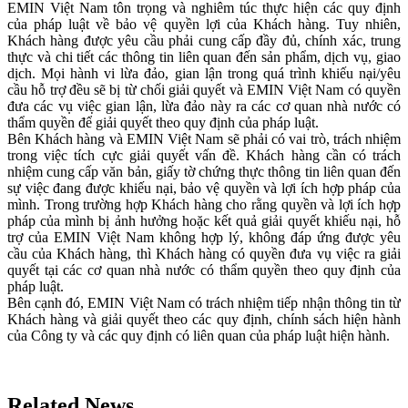
EMIN Việt Nam tôn trọng và nghiêm túc thực hiện các quy định
của pháp luật về bảo vệ quyền lợi của Khách hàng. Tuy nhiên,
Khách hàng được yêu cầu phải cung cấp đầy đủ, chính xác, trung
thực và chi tiết các thông tin liên quan đến sản phẩm, dịch vụ, giao
dịch. Mọi hành vi lừa đảo, gian lận trong quá trình khiếu nại/yêu
cầu hỗ trợ đều sẽ bị từ chối giải quyết và EMIN Việt Nam có quyền
đưa các vụ việc gian lận, lừa đảo này ra các cơ quan nhà nước có
thẩm quyền để giải quyết theo quy định của pháp luật.
Bên Khách hàng và EMIN Việt Nam sẽ phải có vai trò, trách nhiệm
trong việc tích cực giải quyết vấn đề. Khách hàng cần có trách
nhiệm cung cấp văn bản, giấy tờ chứng thực thông tin liên quan đến
sự việc đang được khiếu nại, bảo vệ quyền và lợi ích hợp pháp của
mình. Trong trường hợp Khách hàng cho rằng quyền và lợi ích hợp
pháp của mình bị ảnh hưởng hoặc kết quả giải quyết khiếu nại, hỗ
trợ của EMIN Việt Nam không hợp lý, không đáp ứng được yêu
cầu của Khách hàng, thì Khách hàng có quyền đưa vụ việc ra giải
quyết tại các cơ quan nhà nước có thẩm quyền theo quy định của
pháp luật.
Bên cạnh đó, EMIN Việt Nam có trách nhiệm tiếp nhận thông tin từ
Khách hàng và giải quyết theo các quy định, chính sách hiện hành
của Công ty và các quy định có liên quan của pháp luật hiện hành.
Related News