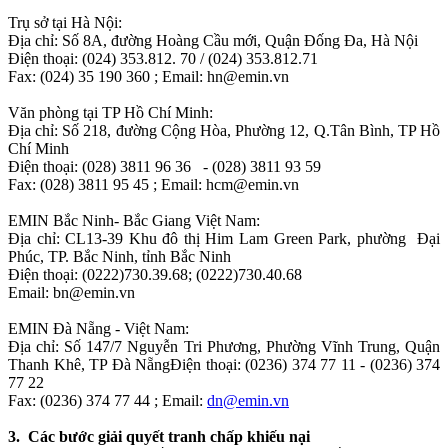
Trụ sở tại Hà Nội:
Địa chỉ: Số 8A, đường Hoàng Cầu mới, Quận Đống Đa, Hà Nội
Điện thoại: (024) 353.812. 70 / (024) 353.812.71
Fax: (024) 35 190 360 ; Email: hn@emin.vn
Văn phòng tại TP Hồ Chí Minh:
Địa chỉ: Số 218, đường Cộng Hòa, Phường 12, Q.Tân Bình, TP Hồ
Chí Minh
Điện thoại: (028) 3811 96 36 - (028) 3811 93 59
Fax: (028) 3811 95 45 ; Email: hcm@emin.vn
EMIN Bắc Ninh- Bắc Giang Việt Nam:
Địa chỉ: CL13-39 Khu đô thị Him Lam Green Park, phường Đại
Phúc,
TP.
Bắc Ninh, tỉnh Bắc Ninh
Điện thoại: (0222)730.39.68; (0222)730.40.68
Email: bn@emin.vn
EMIN Đà Nẵng - Việt Nam:
Địa chỉ: Số 147/7 Nguyễn Tri Phương, Phường Vĩnh Trung, Quận
Thanh Khê, TP Đà NẵngĐiện thoại: (0236) 374 77 11 - (0236) 374
77 22
Fax: (0236) 374 77 44 ; Email:
dn@emin.vn
3. Các bước giải quyết tranh chấp khiếu nại