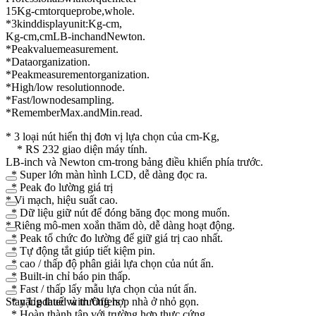
15
Kg
-
cm
torque
probe
,
whole
.
*
3
kind
display
unit
:
Kg
-
cm
,
Kg
-
cm
,
cm
LB
-
inch
and
Newton
.
*
Peak
value
measurement.
*
Data
organization.
*
Peak
measurement
organization
.
*
High
/
low resolution
node.
*
Fast
/
low
node
sampling.
*
Remember
Max
.
and
Min
.
read
.
* 3 loại nút hiển thị đơn vị lựa chọn của cm-Kg,
* RS 232 giao diện máy tính.
LB-inch và Newton cm-trong bảng điều khiển phía trước.
* Super lớn màn hình LCD, dễ dàng đọc ra.
* Peak đo lường giá trị
* Vi mạch, hiệu suất cao.
* Dữ liệu giữ nút để đóng băng đọc mong muốn.
* Riêng mô-men xoắn thăm dò, dễ dàng hoạt động.
* Peak tổ chức đo lường để giữ giá trị cao nhất.
* Tự động tắt giúp tiết kiệm pin.
* cao / thấp độ phân giải lựa chọn của nút ấn.
* Built-in chỉ báo pin thấp.
* Fast / thấp lấy mẫu lựa chọn của nút ấn.
* nặng thuế và trường hợp nhà ở nhỏ gọn.
Stay Updated with Offers
* Hoàn thành tập với trường hợp thực cứng.