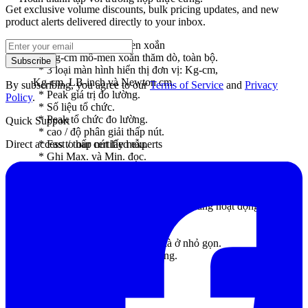
Get exclusive volume discounts, bulk pricing updates, and new
product alerts delivered directly to your inbox.
Chuyên mét với mô-men xoắn
15 Kg-cm mô-men xoắn thăm dò, toàn bộ.
Subscribe
* 3 loại màn hình hiển thị đơn vị: Kg-cm,
Kg-cm, LB-inch và Newton cm.
By subscribing, you agree to our
Terms of Service
and
Privacy
* Peak giá trị đo lường.
Policy
.
* Số liệu tổ chức.
* Peak tổ chức đo lường.
Quick Support
* cao / độ phân giải thấp nút.
Direct access to our certified experts
* Fast / thấp nút lấy mẫu.
* Ghi Max. và Min. đọc.
* RS 232 giao diện máy tính.
* Super lớn màn hình LCD.
* Vi mạch.
* Riêng mô-men xoắn thăm dò, dễ dàng hoạt động.
* Tự động tắt giúp tiết kiệm pin.
* Built-in chỉ báo pin thấp.
* nặng thuế và trường hợp nhà ở nhỏ gọn.
* Cung cấp với hộp đựng cứng.