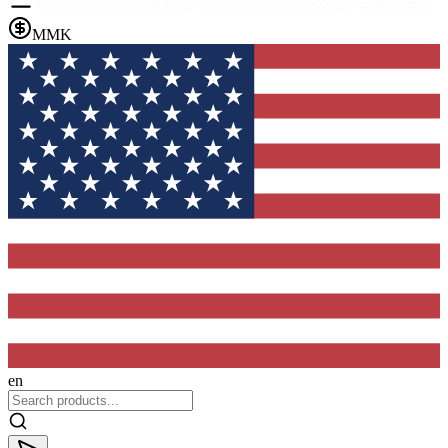
MMK
en